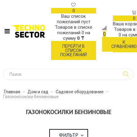
0
Ваш список
0
пожеланий пуст
Ваша корзи
Товаров в списке
Товаров в
пожеланий
0
на
0
0
на су
сумму
0 ₸
К
ОФОР
ПЕРЕЙТИ В
СРАВНЕНИЮ
ЗАК
СПИСОК
ПОЖЕЛАНИЙ
Главная
>
Дом и сад
>
Садовое оборудование
>
Газонокосилки бензиновые
ГАЗОНОКОСИЛКИ БЕНЗИНОВЫЕ
ФИЛЬТР