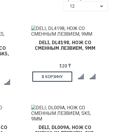
12
DELI, DL4198, НОЖ СО
 СО
СМЕННЫМ ЛЕЗВИЕМ, 9ММ
SK5,
320 ₸
В КОРЗИНУ
x
x
 СО
DELI, DL009A, НОЖ СО