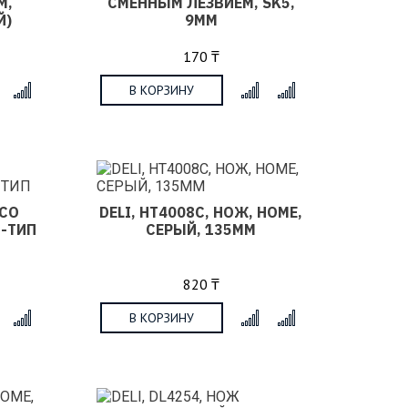
М,
СМЕННЫМ ЛЕЗВИЕМ, SK5,
Й)
9ММ
170 ₸
В КОРЗИНУ
x
x
 СО
DELI, HT4008C, НОЖ, HOME,
Т-ТИП
СЕРЫЙ, 135ММ
820 ₸
В КОРЗИНУ
x
x