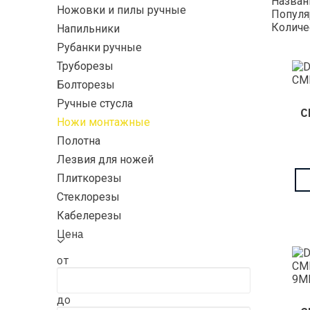
Назва
Ножовки и пилы ручные
Популя
Количе
Напильники
Рубанки ручные
Труборезы
Болторезы
Ручные стусла
С
Ножи монтажные
Полотна
Лезвия для ножей
Плиткорезы
Стеклорезы
Кабелерезы
Цена
от
до