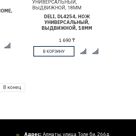
HOME,
DELI, DL4254, НОЖ
УНИВЕРСАЛЬНЫЙ,
ВЫДВИЖНОЙ, 18ММ
1 690 ₸
x
В КОРЗИНУ
x
В конец
Адрес:
Алматы, улица Толе би, 266д