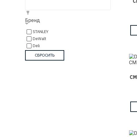
С
₸
Бренд
STANLEY
DeWalt
Deli
СМ