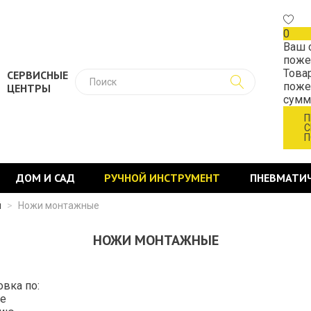
0
Ваш 
поже
Това
СЕРВИСНЫЕ
поже
ЦЕНТРЫ
сум
П
С
П
ДОМ И САД
РУЧНОЙ ИНСТРУМЕНТ
ПНЕВМАТИ
й
>
Ножи монтажные
НОЖИ МОНТАЖНЫЕ
овка по:
е