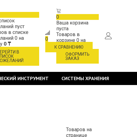
0
список
Ваша корзина
ланий пуст
пуста
ров в списке
Товаров в
ланий
0
на
0
корзине
0
на
му
0 ₸
сумму
0 ₸
К СРАВНЕНИЮ
ЕРЕЙТИ В
ОФОРМИТЬ
ПИСОК
ЗАКАЗ
ОЖЕЛАНИЙ
ЧЕСКИЙ ИНСТРУМЕНТ
СИСТЕМЫ ХРАНЕНИЯ
Товаров на
странице