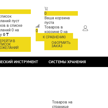
0
список
Ваша корзина
ланий пуст
пуста
ров в списке
Товаров в
ланий
0
на
0
корзине
0
на
му
0 ₸
сумму
0 ₸
К СРАВНЕНИЮ
ЕРЕЙТИ В
ОФОРМИТЬ
ПИСОК
ЗАКАЗ
ОЖЕЛАНИЙ
ЧЕСКИЙ ИНСТРУМЕНТ
СИСТЕМЫ ХРАНЕНИЯ
Товаров на
странице