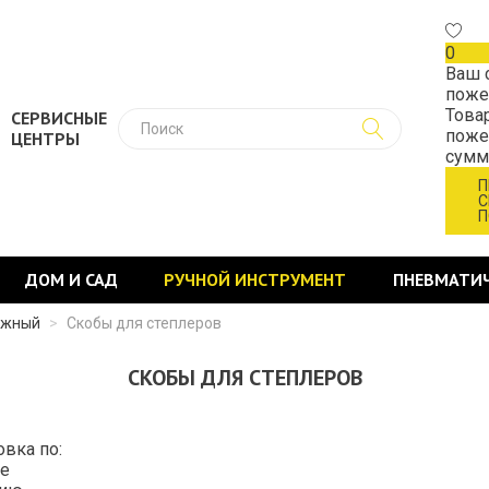
0
Ваш 
поже
Това
СЕРВИСНЫЕ
поже
ЦЕНТРЫ
сум
П
С
П
ДОМ И САД
РУЧНОЙ ИНСТРУМЕНТ
ПНЕВМАТИ
ежный
>
Скобы для степлеров
СКОБЫ ДЛЯ СТЕПЛЕРОВ
овка по:
е