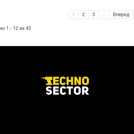
1
2
3
...
Вперед
о 1 - 12 из 43