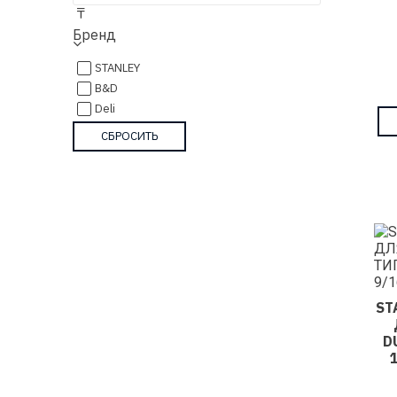
₸
Бренд
STANLEY
B&D
Deli
ST
D