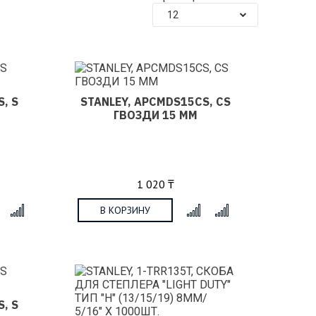
12
, S
STANLEY, APCMDS15CS, CS
ГВОЗДИ 15 ММ
1 020 ₸
В КОРЗИНУ
x
x
, S