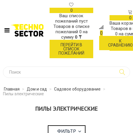
0
Ваш список
0
пожеланий пуст
Ваша корзи
Товаров в списке
Товаров в
пожеланий
0
на
0
0
на су
сумму
0 ₸
К
ОФОР
ПЕРЕЙТИ В
СРАВНЕНИЮ
ЗАК
СПИСОК
ПОЖЕЛАНИЙ
Главная
>
Дом и сад
>
Садовое оборудование
>
Пилы электрические
ПИЛЫ ЭЛЕКТРИЧЕСКИЕ
ФИЛЬТР