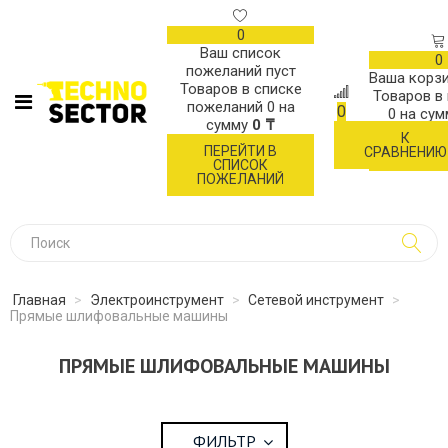
0
Ваш список
0
пожеланий пуст
Ваша корзи
Товаров в списке
Товаров в
пожеланий
0
на
0
0
на су
сумму
0 ₸
К
ОФОР
ПЕРЕЙТИ В
СРАВНЕНИЮ
ЗАК
СПИСОК
ПОЖЕЛАНИЙ
Главная
>
Электроинструмент
>
Сетевой инструмент
>
Прямые шлифовальные машины
ПРЯМЫЕ ШЛИФОВАЛЬНЫЕ МАШИНЫ
ФИЛЬТР