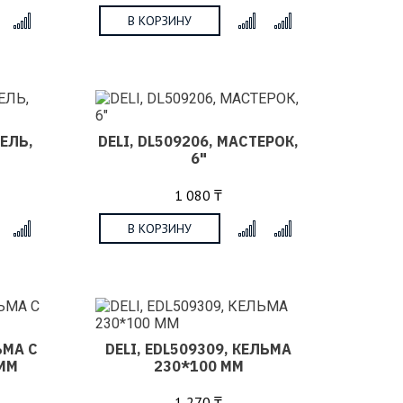
В КОРЗИНУ
x
x
ТЕЛЬ,
DELI, DL509206, МАСТЕРОК,
6"
1 080 ₸
В КОРЗИНУ
x
x
ЬМА С
DELI, EDL509309, КЕЛЬМА
 ММ
230*100 ММ
1 270 ₸