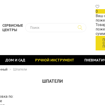
0
Ваш 
поже
Това
СЕРВИСНЫЕ
поже
ЦЕНТРЫ
сум
П
С
П
ДОМ И САД
РУЧНОЙ ИНСТРУМЕНТ
ПНЕВМАТИ
очный
>
Шпатели
ШПАТЕЛИ
овка по:
е