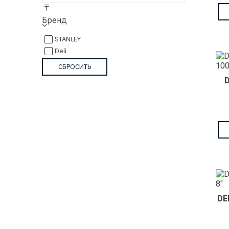
₸
Бренд
STANLEY
Deli
DE