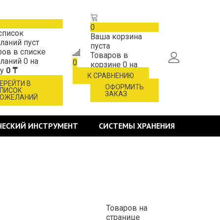
0
список
Ваша корзина
ланий пуст
пуста
ров в списке
Товаров в
ланий
0
на
0
корзине
0
на
му
0 ₸
сумму
0 ₸
К СРАВНЕНИЮ
ЕРЕЙТИ В
ОФОРМИТЬ
ПИСОК
ЗАКАЗ
ОЖЕЛАНИЙ
ЧЕСКИЙ ИНСТРУМЕНТ
СИСТЕМЫ ХРАНЕНИЯ
Товаров на
странице