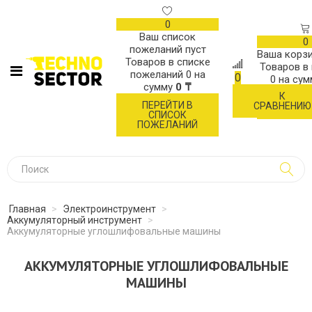
0
Ваш список
0
пожеланий пуст
Ваша корзи
Товаров в списке
Товаров в
пожеланий
0
на
0
0
на су
сумму
0 ₸
К
ОФОР
ПЕРЕЙТИ В
СРАВНЕНИЮ
ЗАК
СПИСОК
ПОЖЕЛАНИЙ
Главная
>
Электроинструмент
>
Аккумуляторный инструмент
>
Аккумуляторные углошлифовальные машины
АККУМУЛЯТОРНЫЕ УГЛОШЛИФОВАЛЬНЫЕ
МАШИНЫ