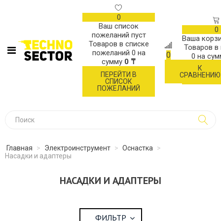
0
Ваш список
0
пожеланий пуст
Ваша корзи
Товаров в списке
Товаров в
пожеланий
0
на
0
0
на су
сумму
0 ₸
К
ОФОР
ПЕРЕЙТИ В
СРАВНЕНИЮ
ЗАК
СПИСОК
ПОЖЕЛАНИЙ
Главная
>
Электроинструмент
>
Оснастка
>
Насадки и адаптеры
НАСАДКИ И АДАПТЕРЫ
ФИЛЬТР