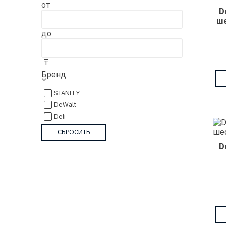
от
D
ш
до
₸
Бренд
STANLEY
DeWalt
Deli
D