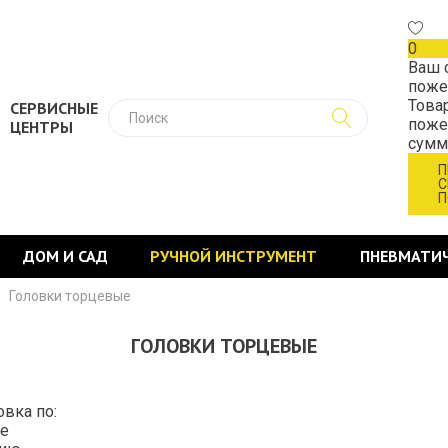
0
Ваш 
поже
Това
СЕРВИСНЫЕ
поже
ЦЕНТРЫ
сум
П
С
П
ДОМ И САД
РУЧНОЙ ИНСТРУМЕНТ
ПНЕВМАТИ
>
Головки торцевые
ГОЛОВКИ ТОРЦЕВЫЕ
овка по:
е