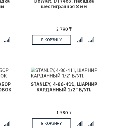
адка
DeWalt, DT7465, Насадка
мм
шестигранная 8 мм
2 790 ₸
В КОРЗИНУ
x
x
НАБОР
STANLEY, 4-86-411, ШАРНИР
ОВОК
КАРДАННЫЙ 1/2" Б/УП.
1 580 ₸
В КОРЗИНУ
x
x