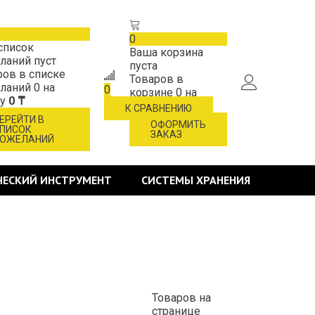
0
список
Ваша корзина
ланий пуст
пуста
ров в списке
Товаров в
ланий
0
на
0
корзине
0
на
му
0 ₸
сумму
0 ₸
К СРАВНЕНИЮ
ЕРЕЙТИ В
ОФОРМИТЬ
ПИСОК
ЗАКАЗ
ОЖЕЛАНИЙ
ЧЕСКИЙ ИНСТРУМЕНТ
СИСТЕМЫ ХРАНЕНИЯ
Товаров на
странице