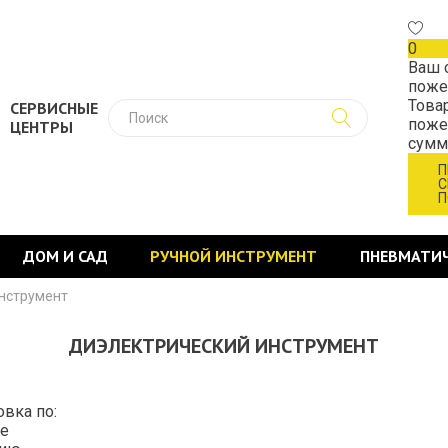
0
Ваш 
поже
Това
СЕРВИСНЫЕ
поже
ЦЕНТРЫ
сум
П
С
П
ДОМ И САД
РУЧНОЙ ИНСТРУМЕНТ
ПНЕВМАТИ
нструмент
ДИЭЛЕКТРИЧЕСКИЙ ИНСТРУМЕНТ
овка по:
е