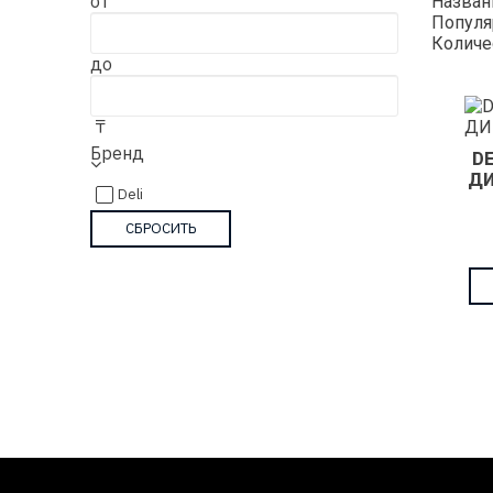
от
Назва
Популя
Количе
до
₸
Бренд
D
ДИ
Deli