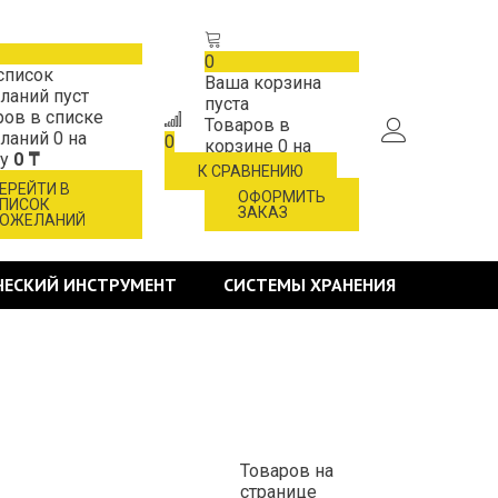
0
список
Ваша корзина
ланий пуст
пуста
ров в списке
Товаров в
ланий
0
на
0
корзине
0
на
му
0 ₸
сумму
0 ₸
К СРАВНЕНИЮ
ЕРЕЙТИ В
ОФОРМИТЬ
ПИСОК
ЗАКАЗ
ОЖЕЛАНИЙ
ЧЕСКИЙ ИНСТРУМЕНТ
СИСТЕМЫ ХРАНЕНИЯ
Товаров на
странице