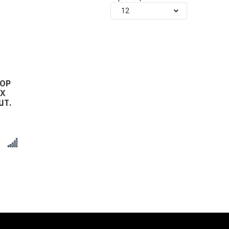
12
БОР
ИХ
ШТ.
x