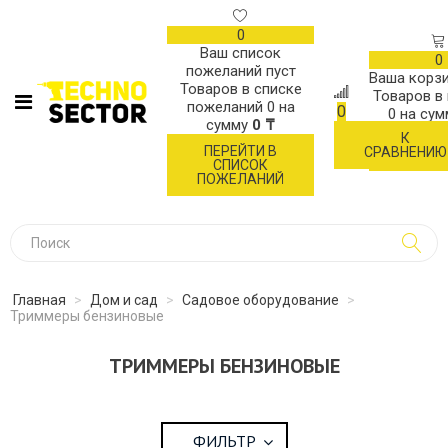
0
Ваш список
0
пожеланий пуст
Ваша корзи
Товаров в списке
Товаров в
пожеланий
0
на
0
0
на су
сумму
0 ₸
К
ОФОР
ПЕРЕЙТИ В
СРАВНЕНИЮ
ЗАК
СПИСОК
ПОЖЕЛАНИЙ
Главная
>
Дом и сад
>
Садовое оборудование
>
Триммеры бензиновые
ТРИММЕРЫ БЕНЗИНОВЫЕ
ФИЛЬТР