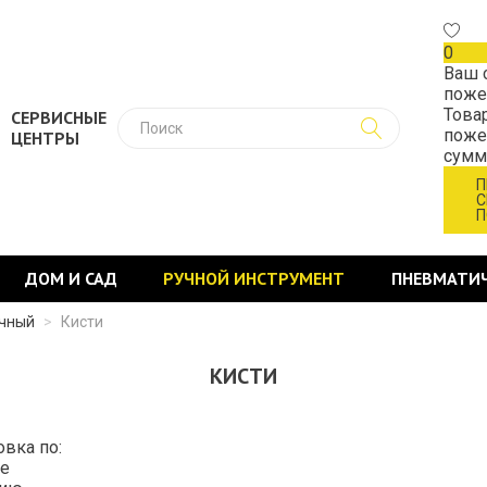
0
Ваш 
поже
Това
СЕРВИСНЫЕ
поже
ЦЕНТРЫ
сум
П
С
П
ДОМ И САД
РУЧНОЙ ИНСТРУМЕНТ
ПНЕВМАТИ
очный
>
Кисти
КИСТИ
овка по:
е