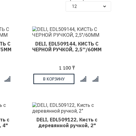
12
СТЬ С
DELI, EDL509144, КИСТЬ С
/75ММ
ЧЕРНОЙ РУЧКОЙ, 2,5''/60ММ
1 100 ₸
В КОРЗИНУ
x
x
ть с
DELI, EDL509122, Кисть с
 4"
деревянной ручкой, 2"