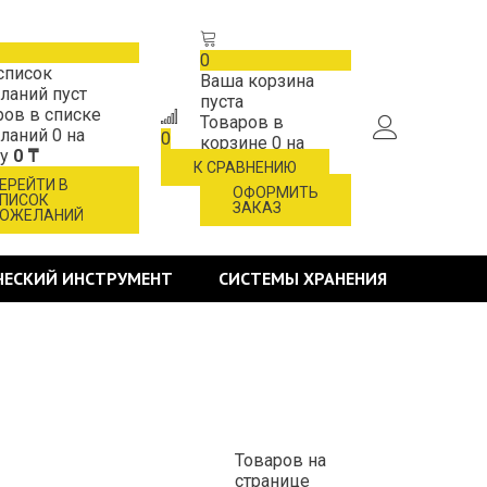
0
список
Ваша корзина
ланий пуст
пуста
ров в списке
Товаров в
ланий
0
на
0
корзине
0
на
му
0 ₸
сумму
0 ₸
К СРАВНЕНИЮ
ЕРЕЙТИ В
ОФОРМИТЬ
ПИСОК
ЗАКАЗ
ОЖЕЛАНИЙ
ЧЕСКИЙ ИНСТРУМЕНТ
СИСТЕМЫ ХРАНЕНИЯ
Товаров на
странице