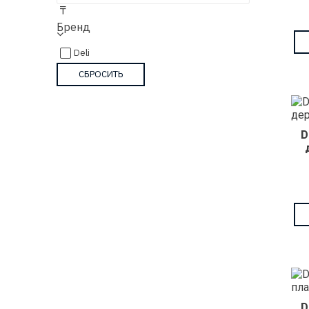
₸
Бренд
Deli
D
D