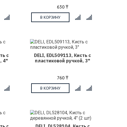
630 ₸
В КОРЗИНУ
x
x
ть с
DELI, EDL509113, Кисть с
, 4"
пластиковой ручкой, 3"
760 ₸
В КОРЗИНУ
x
x
ть с
DELI, DL528104, Кисть с