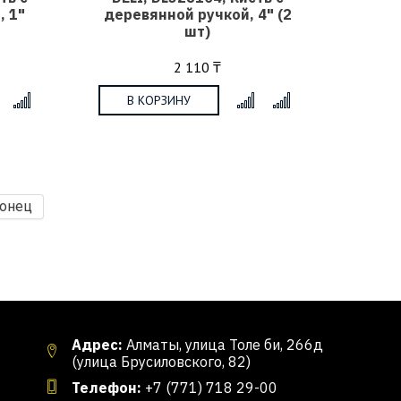
, 1"
деревянной ручкой, 4" (2
шт)
2 110 ₸
В КОРЗИНУ
x
x
конец
Адрес:
Алматы, улица Толе би, 266д
(улица Брусиловского, 82)
Телефон:
+7 (771) 718 29-00