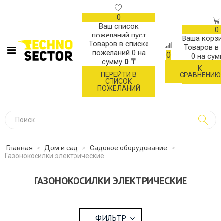
0
Ваш список
0
пожеланий пуст
Ваша корзи
Товаров в списке
Товаров в
пожеланий
0
на
0
0
на су
сумму
0 ₸
К
ОФОР
ПЕРЕЙТИ В
СРАВНЕНИЮ
ЗАК
СПИСОК
ПОЖЕЛАНИЙ
Главная
>
Дом и сад
>
Садовое оборудование
>
Газонокосилки электрические
ГАЗОНОКОСИЛКИ ЭЛЕКТРИЧЕСКИЕ
ФИЛЬТР