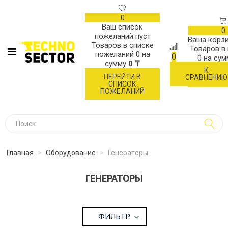
0
Ваш список
0
пожеланий пуст
Ваша корзи
Товаров в списке
Товаров в
пожеланий
0
на
0
0
на су
сумму
0 ₸
К
ОФОР
ПЕРЕЙТИ В
СРАВНЕНИЮ
ЗАК
СПИСОК
ПОЖЕЛАНИЙ
Главная
>
Оборудование
>
Генераторы
ГЕНЕРАТОРЫ
ФИЛЬТР