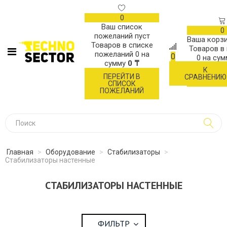
0
Ваш список
0
пожеланий пуст
Ваша корзи
Товаров в списке
Товаров в
пожеланий
0
на
0
0
на су
сумму
0 ₸
К
ОФОР
ПЕРЕЙТИ В
СРАВНЕНИЮ
ЗАК
СПИСОК
ПОЖЕЛАНИЙ
Главная
>
Оборудование
>
Стабилизаторы
>
Стабилизаторы настенные
СТАБИЛИЗАТОРЫ НАСТЕННЫЕ
ФИЛЬТР