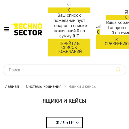
0
Ваш список
0
пожеланий пуст
Ваша корзи
Товаров в списке
Товаров в
пожеланий
0
на
0
0
на су
сумму
0 ₸
К
ОФОР
ПЕРЕЙТИ В
СРАВНЕНИЮ
ЗАК
СПИСОК
ПОЖЕЛАНИЙ
Главная
>
Системы хранения
>
Ящики и кейсы
ЯЩИКИ И КЕЙСЫ
ФИЛЬТР