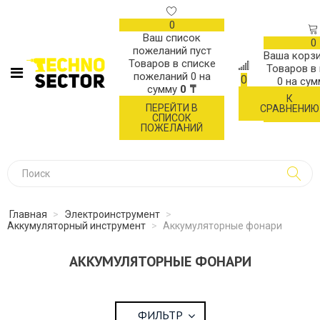
0
Ваш список
0
пожеланий пуст
Ваша корзи
Товаров в списке
Товаров в
пожеланий
0
на
0
0
на су
сумму
0 ₸
К
ОФОР
ПЕРЕЙТИ В
СРАВНЕНИЮ
ЗАК
СПИСОК
ПОЖЕЛАНИЙ
Главная
>
Электроинструмент
>
Аккумуляторный инструмент
>
Аккумуляторные фонари
АККУМУЛЯТОРНЫЕ ФОНАРИ
ФИЛЬТР