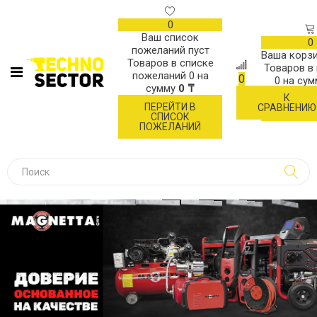
0
Ваш список
0
пожеланий пуст
Ваша корзи
Товаров в списке
Товаров в
пожеланий
0
на
0
0
на су
сумму
0 ₸
К
ОФОР
ПЕРЕЙТИ В
СРАВНЕНИЮ
ЗАК
СПИСОК
ПОЖЕЛАНИЙ