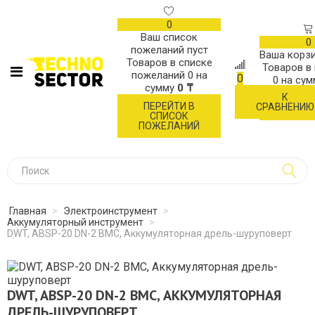
0
Ваш список
0
пожеланий пуст
Ваша корзи
Товаров в списке
Товаров в
пожеланий
0
на
0
0
на су
сумму
0 ₸
К
ОФОР
ПЕРЕЙТИ В
СРАВНЕНИЮ
ЗАК
СПИСОК
ПОЖЕЛАНИЙ
Главная
>
Электроинструмент
>
Аккумуляторный инструмент
>
DWT, ABSP-20 DN-2 BMC, Аккумуляторная дрель-шуруповерт
DWT, ABSP-20 DN-2 BMC, АККУМУЛЯТОРНАЯ
ДРЕЛЬ-ШУРУПОВЕРТ