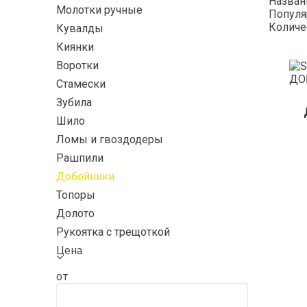
Назва
Молотки ручные
Популя
Количе
Кувалды
Киянки
Воротки
Стамески
Зубила
Шило
Ломы и гвоздодеры
Рашпили
Добойники
Топоры
Долото
Рукоятка с трещоткой
Цена
от