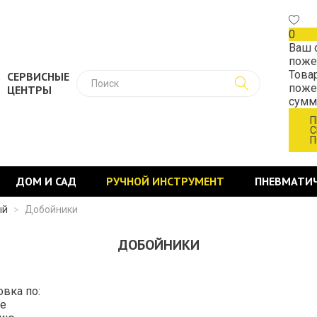
0
Ваш 
поже
Това
СЕРВИСНЫЕ
поже
ЦЕНТРЫ
сум
П
С
П
ДОМ И САД
РУЧНОЙ ИНСТРУМЕНТ
ПНЕВМАТИ
ый
>
Добойники
ДОБОЙНИКИ
овка по:
е