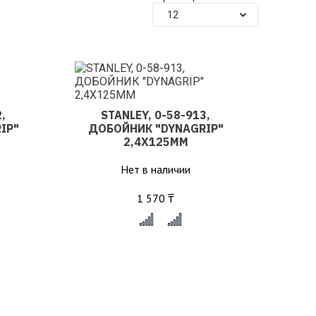
12
,
STANLEY, 0-58-913,
IP"
ДОБОЙНИК "DYNAGRIP"
2,4Х125ММ
Нет в наличии
1 570 ₸
x