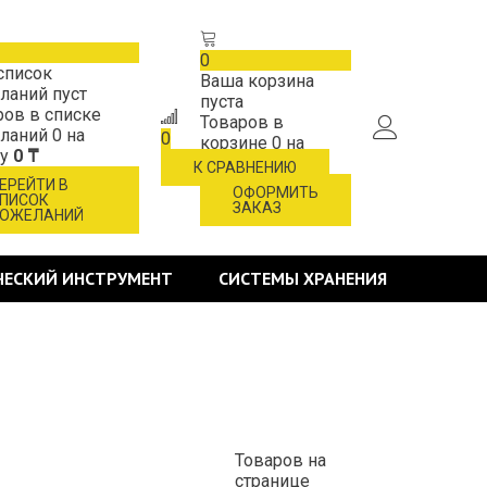
0
список
Ваша корзина
ланий пуст
пуста
ров в списке
Товаров в
ланий
0
на
0
корзине
0
на
му
0 ₸
сумму
0 ₸
К СРАВНЕНИЮ
ЕРЕЙТИ В
ОФОРМИТЬ
ПИСОК
ЗАКАЗ
ОЖЕЛАНИЙ
ЧЕСКИЙ ИНСТРУМЕНТ
СИСТЕМЫ ХРАНЕНИЯ
Товаров на
странице