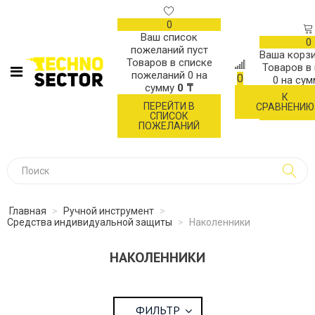
0
Ваш список
0
пожеланий пуст
Ваша корзи
Товаров в списке
Товаров в
пожеланий
0
на
0
0
на су
сумму
0 ₸
К
ОФОР
ПЕРЕЙТИ В
СРАВНЕНИЮ
ЗАК
СПИСОК
ПОЖЕЛАНИЙ
Главная
>
Ручной инструмент
>
Средства индивидуальной защиты
>
Наколенники
НАКОЛЕННИКИ
ФИЛЬТР