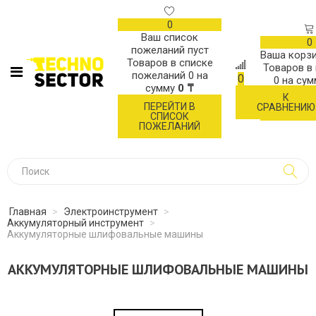
0
Ваш список
0
пожеланий пуст
Ваша корзи
Товаров в списке
Товаров в
пожеланий
0
на
0
0
на су
сумму
0 ₸
К
ОФОР
ПЕРЕЙТИ В
СРАВНЕНИЮ
ЗАК
СПИСОК
ПОЖЕЛАНИЙ
Главная
>
Электроинструмент
>
Аккумуляторный инструмент
>
Аккумуляторные шлифовальные машины
АККУМУЛЯТОРНЫЕ ШЛИФОВАЛЬНЫЕ МАШИНЫ