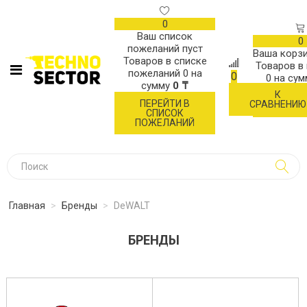
0
Ваш список
0
пожеланий пуст
Ваша корзи
Товаров в списке
Товаров в
пожеланий
0
на
0
0
на су
сумму
0 ₸
К
ОФОР
ПЕРЕЙТИ В
СРАВНЕНИЮ
ЗАК
СПИСОК
ПОЖЕЛАНИЙ
Главная
>
Бренды
>
DeWALT
БРЕНДЫ