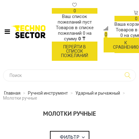
0
Ваш список
0
пожеланий пуст
Ваша корзи
Товаров в списке
Товаров в
пожеланий
0
на
0
0
на су
сумму
0 ₸
К
ОФОР
ПЕРЕЙТИ В
СРАВНЕНИЮ
ЗАК
СПИСОК
ПОЖЕЛАНИЙ
Главная
>
Ручной инструмент
>
Ударный и рычажный
>
Молотки ручные
МОЛОТКИ РУЧНЫЕ
ФИЛЬТР