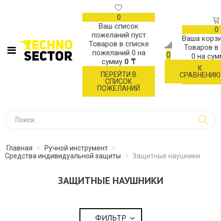
0
Ваш список
0
пожеланий пуст
Ваша корзи
Товаров в списке
Товаров в
пожеланий
0
на
0
0
на су
сумму
0 ₸
К
ОФОР
ПЕРЕЙТИ В
СРАВНЕНИЮ
ЗАК
СПИСОК
ПОЖЕЛАНИЙ
Главная
>
Ручной инструмент
>
Средства индивидуальной защиты
>
Защитные наушники
ЗАЩИТНЫЕ НАУШНИКИ
ФИЛЬТР