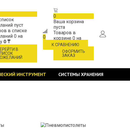
0
список
Ваша корзина
ланий пуст
пуста
ров в списке
Товаров в
ланий
0
на
0
корзине
0
на
му
0 ₸
сумму
0 ₸
К СРАВНЕНИЮ
ЕРЕЙТИ В
ОФОРМИТЬ
ПИСОК
ЗАКАЗ
ОЖЕЛАНИЙ
ЧЕСКИЙ ИНСТРУМЕНТ
СИСТЕМЫ ХРАНЕНИЯ