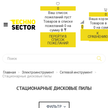
0
Ваш список
0
пожеланий пуст
Ваша корзи
Товаров в списке
Товаров в
пожеланий
0
на
0
0
на су
сумму
0 ₸
К
ОФОР
ПЕРЕЙТИ В
СРАВНЕНИЮ
ЗАК
СПИСОК
ПОЖЕЛАНИЙ
Главная
>
Электроинструмент
>
Сетевой инструмент
>
Стационарные дисковые пилы
СТАЦИОНАРНЫЕ ДИСКОВЫЕ ПИЛЫ
ФИЛЬТР