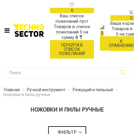
0
Ваш список
0
пожеланий пуст
Ваша корзи
Товаров в списке
Товаров в
пожеланий
0
на
0
0
на су
сумму
0 ₸
К
ОФОР
ПЕРЕЙТИ В
СРАВНЕНИЮ
ЗАК
СПИСОК
ПОЖЕЛАНИЙ
Главная
>
Ручной инструмент
>
Режущий и пильный
>
Ножовки и пилы ручные
НОЖОВКИ И ПИЛЫ РУЧНЫЕ
ФИЛЬТР