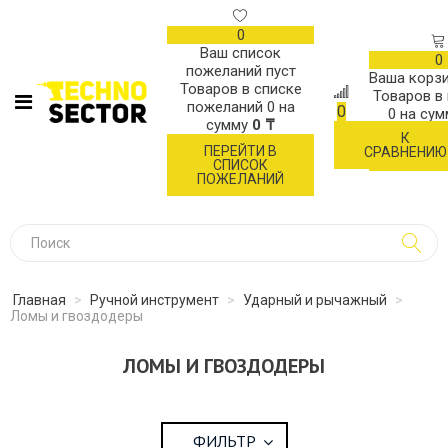
0
Ваш список
0
пожеланий пуст
Ваша корзи
Товаров в списке
Товаров в
пожеланий
0
на
0
0
на су
сумму
0 ₸
К
ОФОР
ПЕРЕЙТИ В
СРАВНЕНИЮ
ЗАК
СПИСОК
ПОЖЕЛАНИЙ
Главная
>
Ручной инструмент
>
Ударный и рычажный
>
Ломы и гвоздодеры
ЛОМЫ И ГВОЗДОДЕРЫ
ФИЛЬТР