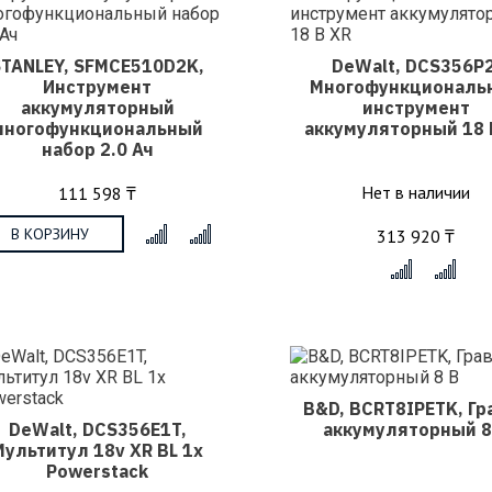
STANLEY, SFMCE510D2K,
DeWalt, DCS356P2
Инструмент
Многофункциональ
аккумуляторный
инструмент
многофункциональный
аккумуляторный 18 
набор 2.0 Ач
Нет в наличии
111 598 ₸
В КОРЗИНУ
313 920 ₸
x
x
B&D, BCRT8IPETK, Гр
DeWalt, DCS356E1T,
аккумуляторный 8
Мультитул 18v XR BL 1x
Powerstack