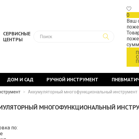
0
Ваш 
поже
Това
СЕРВИСНЫЕ
поже
ЦЕНТРЫ
сум
П
С
П
ДОМ И САД
РУЧНОЙ ИНСТРУМЕНТ
ПНЕВМАТИ
нструмент
>
Аккумуляторный многофункциональный инструмент
МУЛЯТОРНЫЙ МНОГОФУНКЦИОНАЛЬНЫЙ ИНСТР
овка по:
е