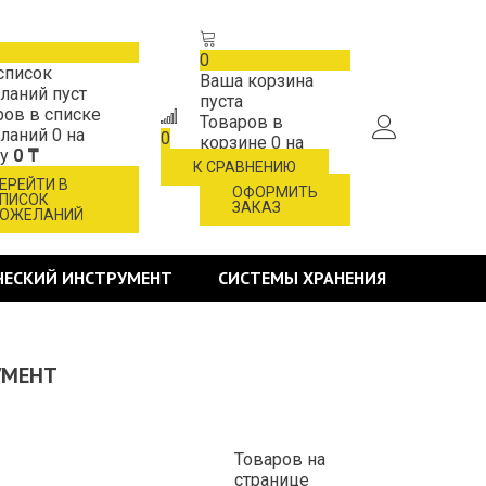
0
список
Ваша корзина
ланий пуст
пуста
ров в списке
Товаров в
ланий
0
на
0
корзине
0
на
му
0 ₸
сумму
0 ₸
К СРАВНЕНИЮ
ЕРЕЙТИ В
ОФОРМИТЬ
ПИСОК
ЗАКАЗ
ОЖЕЛАНИЙ
ЧЕСКИЙ ИНСТРУМЕНТ
СИСТЕМЫ ХРАНЕНИЯ
УМЕНТ
Товаров на
странице