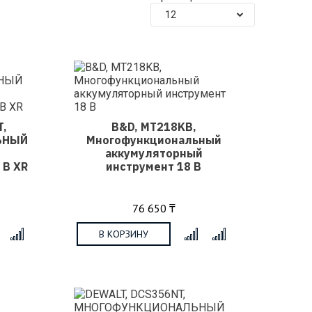
12
T,
B&D, MT218KB,
ЬНЫЙ
Многофункциональный
аккумуляторный
 В XR
инструмент 18 В
76 650 ₸
В КОРЗИНУ
x
x