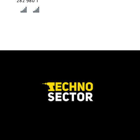
282 980 ₸
x