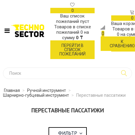
0
Ваш список
0
пожеланий пуст
Ваша корзи
Товаров в списке
Товаров в
пожеланий
0
на
0
0
на су
сумму
0 ₸
К
ОФОР
ПЕРЕЙТИ В
СРАВНЕНИЮ
ЗАК
СПИСОК
ПОЖЕЛАНИЙ
Главная
>
Ручной инструмент
>
Шарнирно-губцевый инструмент
>
Переставные пассатижи
ПЕРЕСТАВНЫЕ ПАССАТИЖИ
ФИЛЬТР