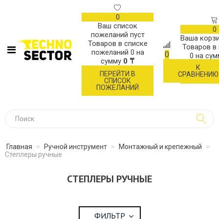
0
Ваш список
0
пожеланий пуст
Ваша корзи
Товаров в списке
Товаров в
пожеланий
0
на
0
0
на су
сумму
0 ₸
К
ОФОР
ПЕРЕЙТИ В
СРАВНЕНИЮ
ЗАК
СПИСОК
ПОЖЕЛАНИЙ
Главная
>
Ручной инструмент
>
Монтажный и крепежный
>
Степлеры ручные
СТЕПЛЕРЫ РУЧНЫЕ
ФИЛЬТР