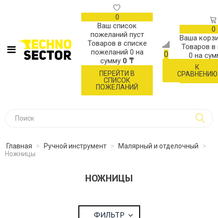
0
Ваш список
0
пожеланий пуст
Ваша корзи
Товаров в списке
Товаров в
пожеланий
0
на
0
0
на су
сумму
0 ₸
К
ОФОР
ПЕРЕЙТИ В
СРАВНЕНИЮ
ЗАК
СПИСОК
ПОЖЕЛАНИЙ
Главная
>
Ручной инструмент
>
Малярный и отделочный
>
Ножницы
НОЖНИЦЫ
ФИЛЬТР