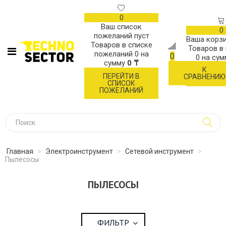
0
Ваш список
0
пожеланий пуст
Ваша корзи
Товаров в списке
Товаров в
пожеланий
0
на
0
0
на су
сумму
0 ₸
К
ОФОР
ПЕРЕЙТИ В
СРАВНЕНИЮ
ЗАК
СПИСОК
ПОЖЕЛАНИЙ
Главная
>
Электроинструмент
>
Сетевой инструмент
>
Пылесосы
ПЫЛЕСОСЫ
ФИЛЬТР