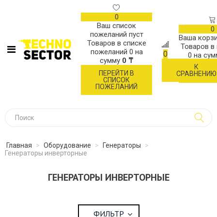
0
Ваш список
0
пожеланий пуст
Ваша корзи
Товаров в списке
Товаров в
пожеланий
0
на
0
0
на су
сумму
0 ₸
К
ОФОР
ПЕРЕЙТИ В
СРАВНЕНИЮ
ЗАК
СПИСОК
ПОЖЕЛАНИЙ
Главная
>
Оборудование
>
Генераторы
>
Генераторы инверторные
ГЕНЕРАТОРЫ ИНВЕРТОРНЫЕ
ФИЛЬТР