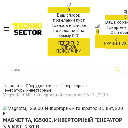
0
Ваш список
0
пожеланий пуст
Ваша корзи
Товаров в списке
Товаров в
пожеланий
0
на
0
0
на су
сумму
0 ₸
К
ОФОР
ПЕРЕЙТИ В
СРАВНЕНИЮ
ЗАК
СПИСОК
ПОЖЕЛАНИЙ
Главная
>
Оборудование
>
Генераторы
>
Генераторы инверторные
>
Magnetta, IG5000, Инверторный генератор 3.5 кВт, 230 В
MAGNETTA, IG5000, ИНВЕРТОРНЫЙ ГЕНЕРАТОР
3.5 КВТ, 230 В