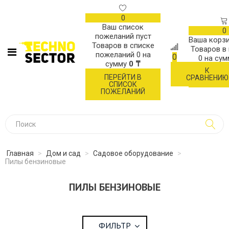
0
Ваш список
0
пожеланий пуст
Ваша корзи
Товаров в списке
Товаров в
пожеланий
0
на
0
0
на су
сумму
0 ₸
К
ОФОР
ПЕРЕЙТИ В
СРАВНЕНИЮ
ЗАК
СПИСОК
ПОЖЕЛАНИЙ
Главная
>
Дом и сад
>
Садовое оборудование
>
Пилы бензиновые
ПИЛЫ БЕНЗИНОВЫЕ
ФИЛЬТР