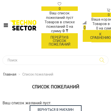
0
Ваш список
0
пожеланий пуст
Ваша корзи
Товаров в списке
Товаров в
пожеланий
0
на
0
0
на су
сумму
0 ₸
К
ОФОР
ПЕРЕЙТИ В
СРАВНЕНИЮ
ЗАК
СПИСОК
ПОЖЕЛАНИЙ
Главная
>
Список пожеланий
СПИСОК ПОЖЕЛАНИЙ
Ваш список желаний пуст.
ВЕРНУТЬСЯ В МАГАЗИН