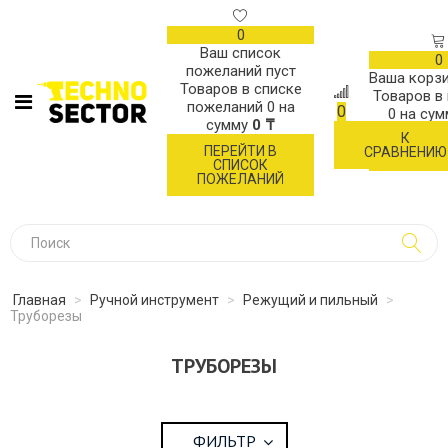
0
Ваш список
0
пожеланий пуст
Ваша корзи
Товаров в списке
Товаров в
пожеланий
0
на
0
0
на су
сумму
0 ₸
К
ОФОР
ПЕРЕЙТИ В
СРАВНЕНИЮ
ЗАК
СПИСОК
ПОЖЕЛАНИЙ
Главная
>
Ручной инструмент
>
Режущий и пильный
>
Труборезы
ТРУБОРЕЗЫ
ФИЛЬТР