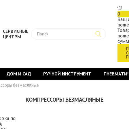
0
Ваш 
поже
Това
СЕРВИСНЫЕ
поже
ЦЕНТРЫ
сум
П
С
П
ДОМ И САД
РУЧНОЙ ИНСТРУМЕНТ
ПНЕВМАТИ
ссоры безмасляные
КОМПРЕССОРЫ БЕЗМАСЛЯНЫЕ
овка по:
е