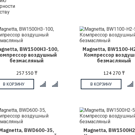
нию
рности
ству
agnetta, BW1500H3-100,
Magnetta, BW1100-H2
омпрессор воздушный
Компрессор возду
безмасляный
безмасляный
257 550 ₸
124 270 ₸
В КОРЗИНУ
В КОРЗИНУ
x
Magnetta, BWD600-35,
Magnetta, BW1500H2