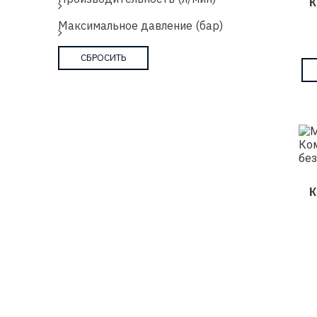
К
Максимальное давление (бар)
К