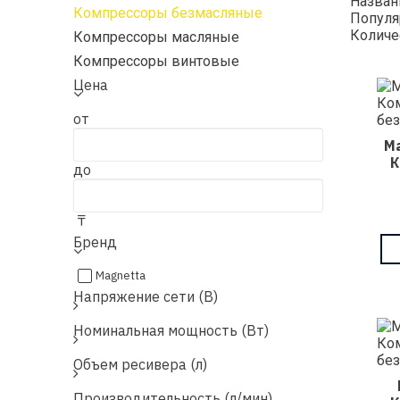
Назва
Компрессоры безмасляные
Популя
Количе
Компрессоры масляные
Компрессоры винтовые
Цена
от
M
К
до
₸
Бренд
Magnetta
Напряжение сети (В)
Номинальная мощность (Вт)
Объем ресивера (л)
Производительность (л/мин)