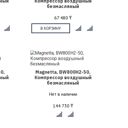
шный
Компрессор воздушный
безмасляный
67 480 ₸
В КОРЗИНУ
x
x
0,
Magnetta, BW800H2-50,
шный
Компрессор воздушный
безмасляный
Нет в наличии
144 730 ₸
x