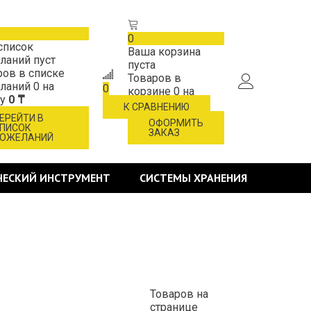
0
список
Ваша корзина
ланий пуст
пуста
ров в списке
Товаров в
ланий
0
на
0
корзине
0
на
му
0 ₸
сумму
0 ₸
К СРАВНЕНИЮ
ЕРЕЙТИ В
ОФОРМИТЬ
ПИСОК
ЗАКАЗ
ОЖЕЛАНИЙ
ЧЕСКИЙ ИНСТРУМЕНТ
СИСТЕМЫ ХРАНЕНИЯ
Товаров на
странице