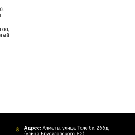
100,
шный
Адрес:
Алматы, улица Толе би, 266д
(улица Брусиловского, 82)