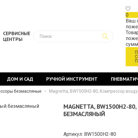
0
Ваш 
поже
Това
СЕРВИСНЫЕ
поже
ЦЕНТРЫ
сум
П
С
П
ДОМ И САД
РУЧНОЙ ИНСТРУМЕНТ
ПНЕВМАТИ
ссоры безмасляные
>
Magnetta, BW1500H2-80, Компрессор возд
MAGNETTA, BW1500H2-80
БЕЗМАСЛЯНЫЙ
Артикул: BW1500H2-80