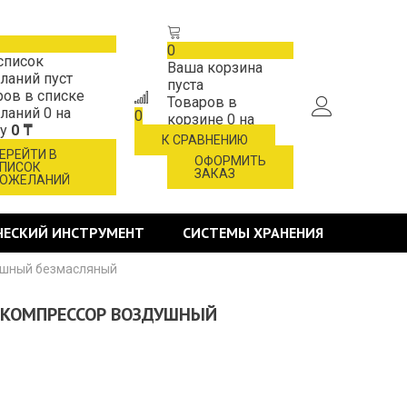
0
список
Ваша корзина
ланий пуст
пуста
ров в списке
Товаров в
ланий
0
на
0
корзине
0
на
му
0 ₸
сумму
0 ₸
К СРАВНЕНИЮ
ЕРЕЙТИ В
ОФОРМИТЬ
ПИСОК
ЗАКАЗ
ОЖЕЛАНИЙ
ЧЕСКИЙ ИНСТРУМЕНТ
СИСТЕМЫ ХРАНЕНИЯ
ушный безмасляный
, КОМПРЕССОР ВОЗДУШНЫЙ