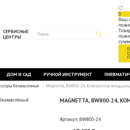
0
Ваш 
поже
Това
СЕРВИСНЫЕ
поже
ЦЕНТРЫ
сум
П
С
П
ДОМ И САД
РУЧНОЙ ИНСТРУМЕНТ
ПНЕВМАТИ
ссоры безмасляные
>
Magnetta, BW800-24, Компрессор воздушн
MAGNETTA, BW800-24, К
Артикул: BW800-24