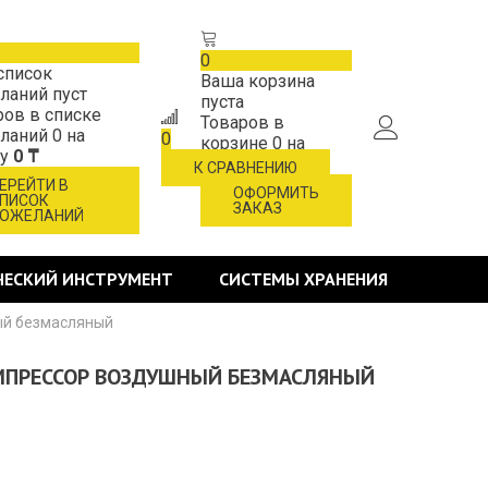
0
список
Ваша корзина
ланий пуст
пуста
ров в списке
Товаров в
ланий
0
на
0
корзине
0
на
му
0 ₸
сумму
0 ₸
К СРАВНЕНИЮ
ЕРЕЙТИ В
ОФОРМИТЬ
ПИСОК
ЗАКАЗ
ОЖЕЛАНИЙ
ЧЕСКИЙ ИНСТРУМЕНТ
СИСТЕМЫ ХРАНЕНИЯ
ый безмасляный
ОМПРЕССОР ВОЗДУШНЫЙ БЕЗМАСЛЯНЫЙ