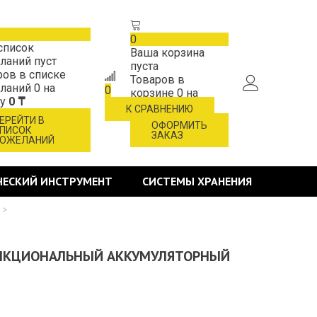
0
список
Ваша корзина
ланий пуст
пуста
ров в списке
Товаров в
ланий
0
на
0
корзине
0
на
му
0 ₸
сумму
0 ₸
К СРАВНЕНИЮ
ЕРЕЙТИ В
ОФОРМИТЬ
ПИСОК
ЗАКАЗ
ОЖЕЛАНИЙ
ЧЕСКИЙ ИНСТРУМЕНТ
СИСТЕМЫ ХРАНЕНИЯ
>
УНКЦИОНАЛЬНЫЙ АККУМУЛЯТОРНЫЙ