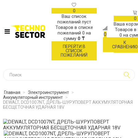
0
Ваш список
0
пожеланий пуст
Ваша корзи
Товаров в списке
Товаров в
пожеланий
0
на
0
0
на су
сумму
0 ₸
К
ОФОР
ПЕРЕЙТИ В
СРАВНЕНИЮ
ЗАК
СПИСОК
ПОЖЕЛАНИЙ
Главная
>
Электроинструмент
>
Аккумуляторный инструмент
>
DEWALT, DCD1007NT, ДРЕЛЬ-ШУРУПОВЕРТ АККУМУЛЯТОРНАЯ
БЕСЩЕТОЧНАЯ УДАРНАЯ 18V