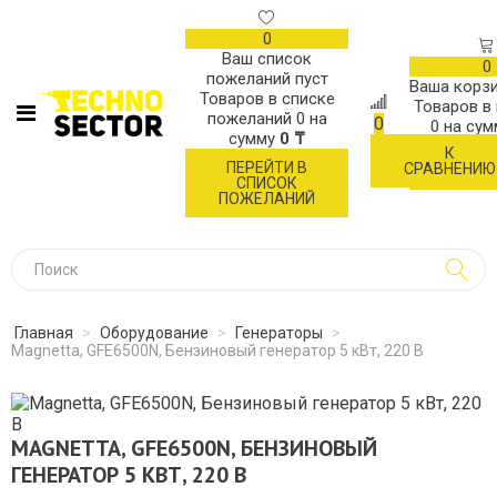
0
Ваш список
0
пожеланий пуст
Ваша корзи
Товаров в списке
Товаров в
пожеланий
0
на
0
0
на су
сумму
0 ₸
К
ОФОР
ПЕРЕЙТИ В
СРАВНЕНИЮ
ЗАК
СПИСОК
ПОЖЕЛАНИЙ
Главная
>
Оборудование
>
Генераторы
>
Magnetta, GFE6500N, Бензиновый генератор 5 кВт, 220 В
MAGNETTA, GFE6500N, БЕНЗИНОВЫЙ
ГЕНЕРАТОР 5 КВТ, 220 В