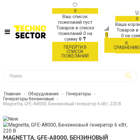
0
Ваш список
0
пожеланий пуст
Ваша корзи
Товаров в списке
Товаров в
пожеланий
0
на
0
0
на су
сумму
0 ₸
К
ОФОР
ПЕРЕЙТИ В
СРАВНЕНИЮ
ЗАК
СПИСОК
ПОЖЕЛАНИЙ
Главная
>
Оборудование
>
Генераторы
>
Генераторы бензиновые
>
Magnetta, GFE-A8000, Бензиновый генератор 6 кВт, 220 В
MAGNETTA, GFE-A8000, БЕНЗИНОВЫЙ