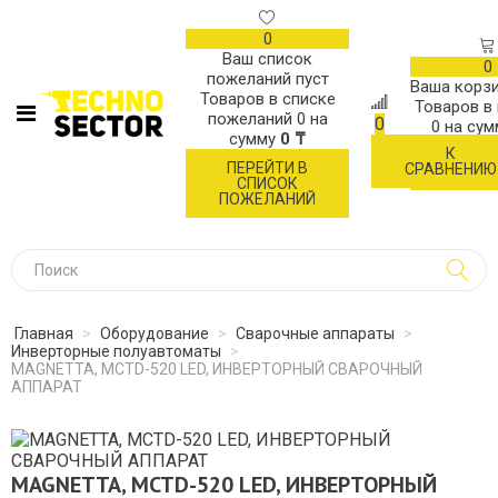
0
Ваш список
0
пожеланий пуст
Ваша корзи
Товаров в списке
Товаров в
пожеланий
0
на
0
0
на су
сумму
0 ₸
К
ОФОР
ПЕРЕЙТИ В
СРАВНЕНИЮ
ЗАК
СПИСОК
ПОЖЕЛАНИЙ
Главная
>
Оборудование
>
Сварочные аппараты
>
Инверторные полуавтоматы
>
MAGNETTA, MCTD-520 LED, ИНВЕРТОРНЫЙ СВАРОЧНЫЙ
АППАРАТ
MAGNETTA, MCTD-520 LED, ИНВЕРТОРНЫЙ