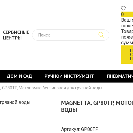
0
Ваш 
поже
Това
СЕРВИСНЫЕ
поже
ЦЕНТРЫ
сум
П
С
П
ДОМ И САД
РУЧНОЙ ИНСТРУМЕНТ
ПНЕВМАТИ
, GP80TP, Мотопомпа бензиновая для грязной воды
MAGNETTA, GP80TP, МОТ
ВОДЫ
Артикул: GP80TP