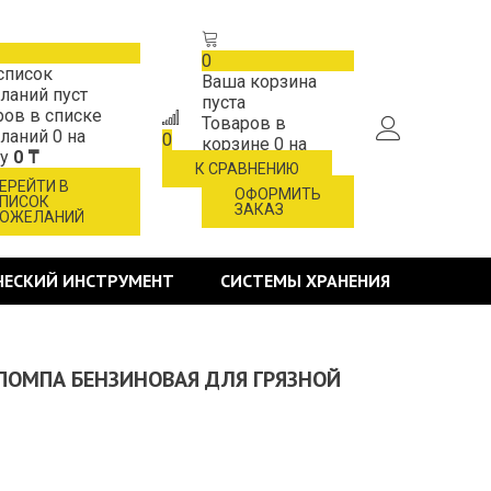
0
список
Ваша корзина
ланий пуст
пуста
ров в списке
Товаров в
ланий
0
на
0
корзине
0
на
му
0 ₸
сумму
0 ₸
К СРАВНЕНИЮ
ЕРЕЙТИ В
ОФОРМИТЬ
ПИСОК
ЗАКАЗ
ОЖЕЛАНИЙ
ЧЕСКИЙ ИНСТРУМЕНТ
СИСТЕМЫ ХРАНЕНИЯ
ОПОМПА БЕНЗИНОВАЯ ДЛЯ ГРЯЗНОЙ