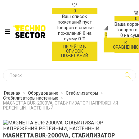
0
Ваш список
0
пожеланий пуст
Ваша корзи
Товаров в списке
Товаров в
пожеланий
0
на
0
0
на су
сумму
0 ₸
К
ОФОР
ПЕРЕЙТИ В
СРАВНЕНИЮ
ЗАК
СПИСОК
ПОЖЕЛАНИЙ
Главная
>
Оборудование
>
Стабилизаторы
>
Стабилизаторы настенные
>
MAGNETTA BUR-2000VA, СТАБИЛИЗАТОР НАПРЯЖЕНИЯ
РЕЛЕЙНЫЙ, НАСТЕННЫЙ
MAGNETTA BUR-2000VA, СТАБИЛИЗАТОР