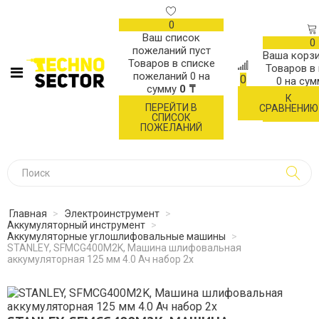
0
Ваш список
0
пожеланий пуст
Ваша корзи
Товаров в списке
Товаров в
пожеланий
0
на
0
0
на су
сумму
0 ₸
К
ОФОР
ПЕРЕЙТИ В
СРАВНЕНИЮ
ЗАК
СПИСОК
ПОЖЕЛАНИЙ
Главная
>
Электроинструмент
>
Аккумуляторный инструмент
>
Аккумуляторные углошлифовальные машины
>
STANLEY, SFMCG400M2K, Машина шлифовальная
аккумуляторная 125 мм 4.0 Ач набор 2х